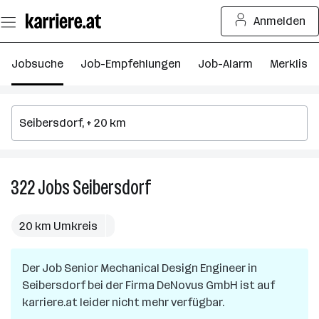
Zum
Anmelden
Seiteninhalt
springen
Jobsuche
Job-Empfehlungen
Job-Alarm
Merkliste
322
Jobs
Seibersdorf
322
Jobs
in
20 km Umkreis
Seibersdorf
Der Job
Senior Mechanical Design Engineer
in
Seibersdorf
bei der Firma
DeNovus GmbH
ist auf
karriere.at leider nicht mehr verfügbar.