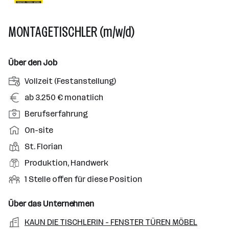
MONTAGETISCHLER (m/w/d)
Über den Job
A
Vollzeit (Festanstellung)
n
G
ab 3.250 € monatlich
s
e
P
Berufserfahrung
t
h
o
e
A
On-site
a
s
l
r
l
D
St. Florian
i
l
b
t
i
t
B
Produktion, Handwerk
u
e
e
i
e
n
i
O
1 Stelle offen für diese Position
n
o
r
g
t
f
s
n
u
s
s
f
Über das Unternehmen
t
s
f
a
m
e
o
A
KAUN DIE TISCHLERIN - FENSTER TÜREN MÖBEL
e
s
r
o
n