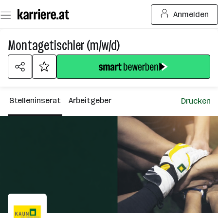
Zum
Anmelden
Seiteninhalt
springen
Montagetischler (m/w/d)
Stelleninserat
Arbeitgeber
Drucken