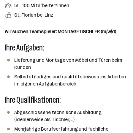
r
r
b
f
M
51 - 100 Mitarbeiter*innen
t
d
e
t
b
e
e
i
e
S
S
St. Florian bei Linz
e
n
l
t
l
t
t
i
e
d
a
l
e
a
t
Wir suchen Teamspieler: MONTAGETISCHLER (m/w/d)
e
r
l
n
g
r
b
l
d
Ihre Aufgaben:
e
e
e
o
b
i
n
r
e
Lieferung und Montage von Möbel und Türen beim
t
t
r
Kunden
e
e
r
Selbstständiges und qualitätsbewusstes Arbeiten
*
im eigenen Aufgabenbereich
i
Ihre Qualifikationen:
n
n
e
Abgeschlossene technische Ausbildung
n
(idealerweise als Tischler, …)
a
Mehrjährige Berufserfahrung und fachliche