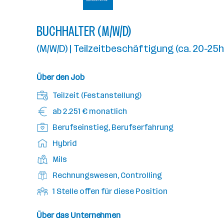
BUCHHALTER (M/W/D)
(M/W/D) | Teilzeitbeschäftigung (ca. 20-25h
Über den Job
A
Teilzeit (Festanstellung)
n
G
ab 2.251 € monatlich
s
e
P
Berufseinstieg, Berufserfahrung
t
h
o
e
A
Hybrid
a
s
l
r
l
D
Mils
i
l
b
t
i
t
B
Rechnungswesen, Controlling
u
e
e
i
e
n
i
O
1 Stelle offen für diese Position
n
o
r
g
t
f
s
n
u
s
s
f
Über das Unternehmen
t
s
f