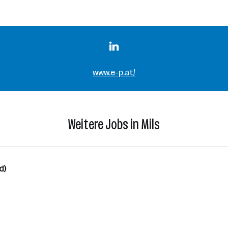
www.e-p.at/
Weitere Jobs in Mils
d)