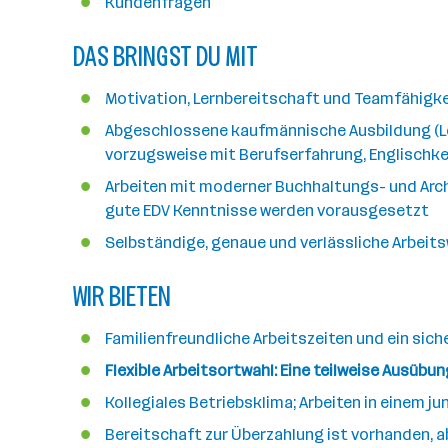
Kundenfragen
a
n
DAS BRINGST DU MIT
z
a
Motivation, Lernbereitschaft und Teamfähigke
h
l
Abgeschlossene kaufmännische Ausbildung (Le
vorzugsweise mit Berufserfahrung, Englischke
Arbeiten mit moderner Buchhaltungs- und Arc
gute EDV Kenntnisse werden vorausgesetzt
Selbständige, genaue und verlässliche Arbeit
WIR BIETEN
Familienfreundliche Arbeitszeiten und ein siche
Flexible Arbeitsortwahl: Eine teilweise Ausübu
Kollegiales Betriebsklima; Arbeiten in einem j
Bereitschaft zur Überzahlung ist vorhanden, a