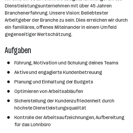
r
l
n
g
Dienstleistungsunternehmen mit über 45 Jahren
r
b
l
d
e
Branchenerfahrung. Unsere Vision: Beliebtester
e
e
o
b
Arbeitgeber der Branche zu sein. Dies erreichen wir durch
i
n
r
e
ein familiäres, offenes Miteinander in einem Umfeld
t
t
r
gegenseitiger Wertschätzung.
e
e
r
Aufgaben
*
i
Führung, Motivation und Schulung deines Teams
n
n
Aktive und engagierte Kundenbetreuung
e
Planung und Einhaltung der Budgets
n
Optimieren von Arbeitsabläufen
a
n
Sicherstellung der Kundenzufriedenheit durch
z
höchste Dienstleistungsqualität
a
Kontrolle der Arbeitsaufzeichnungen, Aufbereitung
h
für das Lohnbüro
l