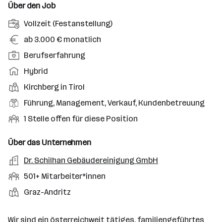
Über den Job
A
Vollzeit (Festanstellung)
n
G
ab 3.000 € monatlich
s
e
P
Berufserfahrung
t
h
o
e
A
Hybrid
a
s
l
r
l
D
Kirchberg in Tirol
i
l
b
t
i
t
B
Führung, Management, Verkauf, Kundenbetreuung
u
e
e
i
e
n
i
O
1 Stelle offen für diese Position
n
o
r
g
t
f
s
n
u
s
s
f
Über das Unternehmen
t
s
f
a
m
e
o
A
Dr. Schilhan Gebäudereinigung GmbH
e
s
r
o
n
r
r
b
f
M
501+ Mitarbeiter*innen
t
d
e
t
b
e
e
i
e
S
S
Graz-Andritz
e
n
l
t
l
t
t
i
e
d
a
l
e
a
t
Wir sind ein österreichweit tätiges, familiengeführtes
e