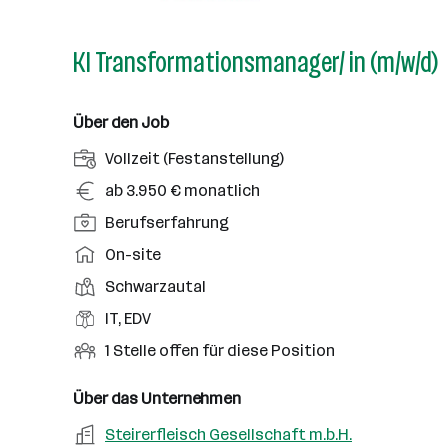
KI Transformationsmanager/ in (m/w/d)
Über den Job
A
Vollzeit (Festanstellung)
n
G
ab 3.950 € monatlich
s
e
P
Berufserfahrung
t
h
o
e
A
On-site
a
s
l
r
l
D
Schwarzautal
i
l
b
t
i
t
B
IT, EDV
u
e
e
i
e
n
i
O
1 Stelle offen für diese Position
n
o
r
g
t
f
s
n
u
s
s
f
Über das Unternehmen
t
s
f
a
m
e
o
A
Steirerfleisch Gesellschaft m.b.H.
e
s
r
o
n