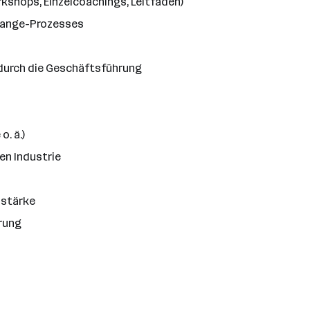
rkshops, Einzelcoachings, Leitfäden)
Change-Prozesses
g durch die Geschäftsführung
. ä.)
en Industrie
sstärke
hrung