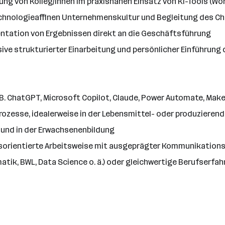
ng von Kolleg/innen im praxisnahen Einsatz von KI-Tools (Wo
echnologieaffinen Unternehmenskultur und Begleitung des 
ntation von Ergebnissen direkt an die Geschäftsführung
sive strukturierter Einarbeitung und persönlicher Einführun
B. ChatGPT, Microsoft Copilot, Claude, Power Automate, Make o
ozesse, idealerweise in der Lebensmittel- oder produzierend
 und in der Erwachsenenbildung
gsorientierte Arbeitsweise mit ausgeprägter Kommunikation
ik, BWL, Data Science o. ä.) oder gleichwertige Berufserfa