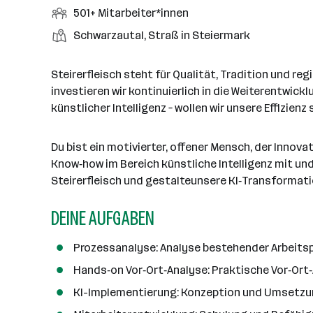
r
r
b
f
M
501+ Mitarbeiter*innen
t
d
e
t
b
e
e
i
e
S
S
Schwarzautal, Straß in Steiermark
e
n
l
t
l
t
t
i
e
d
a
l
e
a
t
Steirerfleisch steht für Qualität, Tradition und r
e
r
l
n
g
investieren wir kontinuierlich in die Weiterentwi
r
b
l
d
e
künstlicher Intelligenz – wollen wir unsere Effizie
e
e
o
b
i
n
r
e
t
Du bist ein motivierter, offener Mensch, der Innov
t
r
e
Know‑how im Bereich künstliche Intelligenz mit un
e
r
Steirerfleisch und gestalteunsere KI‐Transformati
*
DEINE AUFGABEN
i
n
n
Prozessanalyse: Analyse bestehender Arbeitsp
e
Hands‑on Vor‑Ort‑Analyse: Praktische Vor‑Ort‑
n
KI-Implementierung: Konzeption und Umsetzung
a