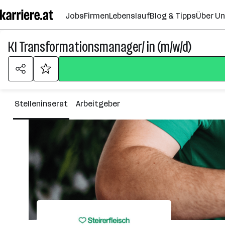
Zum
Jobs
Firmen
Lebenslauf
Blog & Tipps
Über U
Seiteninhalt
springen
KI Transformationsmanager/ in (m/w/d)
Stelleninserat
Arbeitgeber