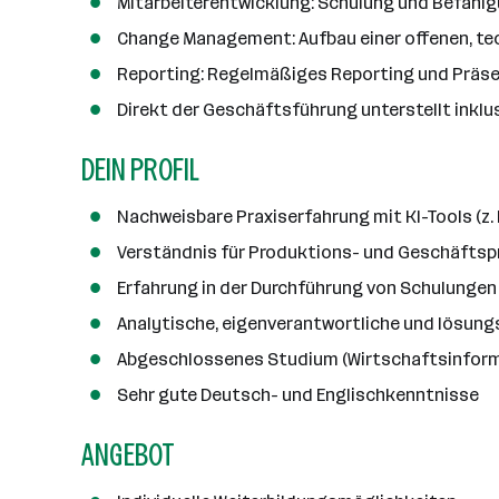
n
Mitarbeiterentwicklung: Schulung und Befähigu
z
Change Management: Aufbau einer offenen, t
a
Reporting: Regelmäßiges Reporting und Präse
h
l
Direkt der Geschäftsführung unterstellt inklu
DEIN PROFIL
Nachweisbare Praxiserfahrung mit KI-Tools (z. 
Verständnis für Produktions- und Geschäftspr
Erfahrung in der Durchführung von Schulungen
Analytische, eigenverantwortliche und lösun
Abgeschlossenes Studium (Wirtschaftsinformat
Sehr gute Deutsch- und Englischkenntnisse
ANGEBOT