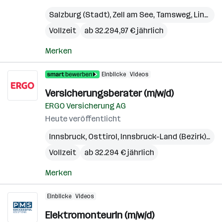
Salzburg (Stadt)
,
Zell am See
,
Tamsweg
,
Linz
,
Gm
Vollzeit
ab 32.294,97 € jährlich
Merken
Einblicke
Videos
Versicherungsberater (m/w/d)
ERGO Versicherung AG
Heute veröffentlicht
Innsbruck
,
Osttirol
,
Innsbruck-Land (Bezirk)
,
Lie
Vollzeit
ab 32.294 € jährlich
Merken
Einblicke
Videos
ElektromonteurIn (m/w/d)