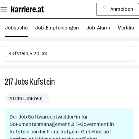
Zum
Anmelden
Seiteninhalt
springen
Jobsuche
Job-Empfehlungen
Job-Alarm
Merkliste
217
Jobs
Kufstein
217
Jobs
in
20 km Umkreis
Kufstein
Der Job
Softwareentwickler*in für
Dokumentenmanagement & E-Government
in
Kufstein
bei der Firma
Kufgem-GmbH
ist auf