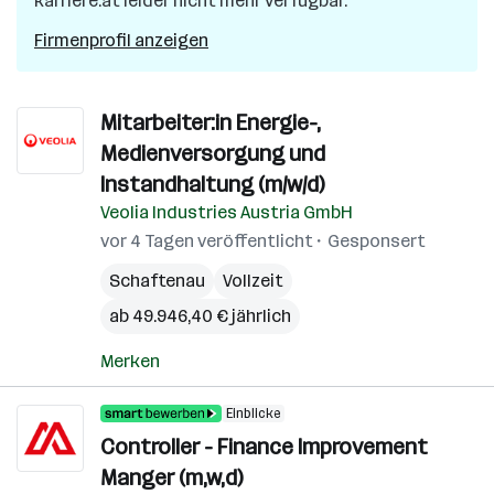
karriere.at leider nicht mehr verfügbar.
Firmenprofil anzeigen
Mitarbeiter:in Energie-,
Medienversorgung und
Instandhaltung (m/w/d)
Veolia Industries Austria GmbH
vor 4 Tagen veröffentlicht
Gesponsert
Schaftenau
Vollzeit
ab 49.946,40 € jährlich
Merken
Einblicke
Controller - Finance Improvement
Manger (m,w,d)