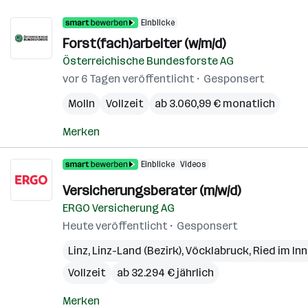
Einblicke
Forst(fach)arbeiter (w/m/d)
Österreichische Bundesforste AG
vor 6 Tagen veröffentlicht
Gesponsert
Molln
Vollzeit
ab 3.060,99 € monatlich
Merken
Einblicke
Videos
Versicherungsberater (m/w/d)
ERGO Versicherung AG
Heute veröffentlicht
Gesponsert
Linz
,
Linz-Land (Bezirk)
,
Vöcklabruck
,
Ried im Inn
Vollzeit
ab 32.294 € jährlich
Merken