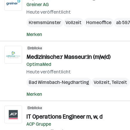
Greiner AG
Heute veröffentlicht
Kremsmünster
Vollzeit
Homeoffice
ab 59.7
Merken
Einblicke
Medizinische:r Masseur:in (m/w/d)
OptimaMed
Heute veröffentlicht
Bad Wimsbach-Neydharting
Vollzeit, Teilzeit
Merken
Einblicke
IT Operations Engineer m, w, d
ACP Gruppe