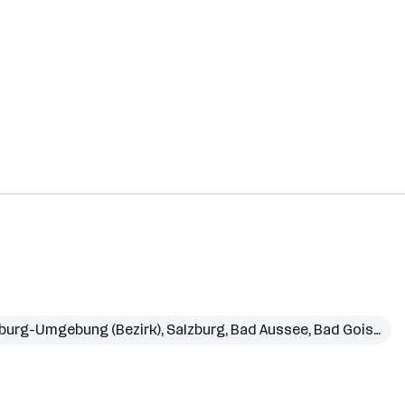
burg-Umgebung (Bezirk)
,
Salzburg
,
Bad Aussee
,
Bad Goisern am Hallstättersee