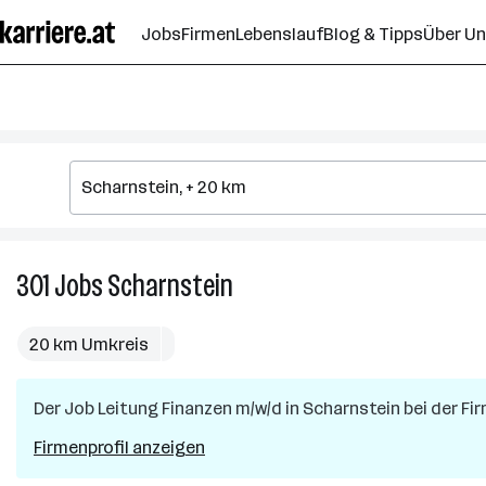
Zum
Jobs
Firmen
Lebenslauf
Blog & Tipps
Über U
Seiteninhalt
springen
301
Jobs
Scharnstein
301
Jobs
in
20 km Umkreis
Scharnstein
Der Job
Leitung Finanzen m/w/d
in
Scharnstein
bei der Fi
Firmenprofil anzeigen