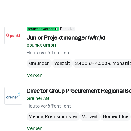
Einblicke
Junior Projektmanager (w/m/x)
epunkt GmbH
Heute veröffentlicht
Gmunden
Vollzeit
3.400 € – 4.500 € monatli
Merken
Director Group Procurement Regional Sou
Greiner AG
Heute veröffentlicht
Vienna
,
Kremsmünster
Vollzeit
Homeoffice
Merken