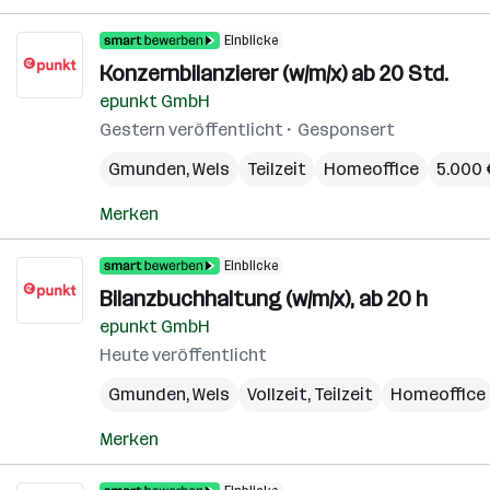
Einblicke
Konzernbilanzierer (w/m/x) ab 20 Std.
epunkt GmbH
Gestern veröffentlicht
Gesponsert
Gmunden
,
Wels
Teilzeit
Homeoffice
5.000 
Merken
Einblicke
Bilanzbuchhaltung (w/m/x), ab 20 h
epunkt GmbH
Heute veröffentlicht
Gmunden
,
Wels
Vollzeit, Teilzeit
Homeoffice
Merken