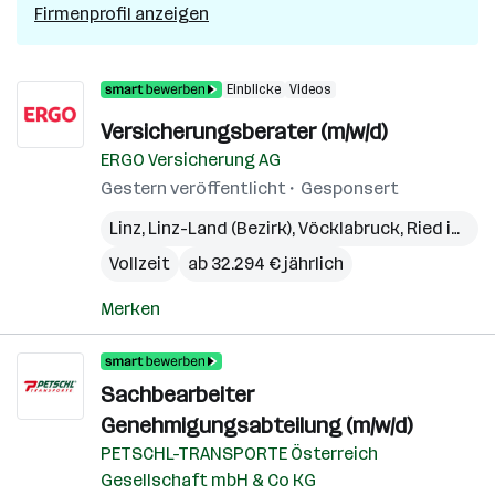
Firmenprofil anzeigen
Einblicke
Videos
Versicherungsberater (m/w/d)
ERGO Versicherung AG
Gestern veröffentlicht
Gesponsert
Linz
,
Linz-Land (Bezirk)
,
Vöcklabruck
,
Ried im Innkreis
Vollzeit
ab 32.294 € jährlich
Merken
Sachbearbeiter
Genehmigungsabteilung (m/w/d)
PETSCHL-TRANSPORTE Österreich
Gesellschaft mbH & Co KG