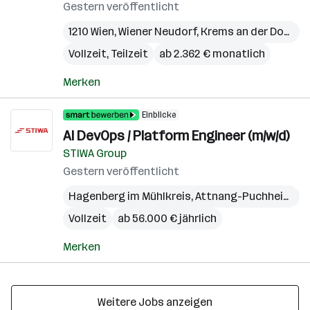
Gestern veröffentlicht
1210 Wien
,
Wiener Neudorf
,
Krems an der Donau
,
Vollzeit, Teilzeit
ab 2.362 € monatlich
Merken
Einblicke
AI DevOps / Platform Engineer (m/w/d)
STIWA Group
Gestern veröffentlicht
Hagenberg im Mühlkreis
,
Attnang-Puchheim
,
Wi
Vollzeit
ab 56.000 € jährlich
Merken
Weitere Jobs anzeigen