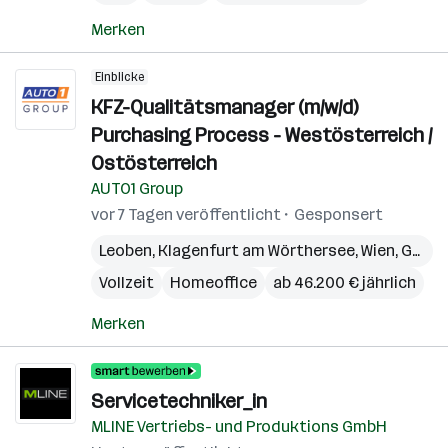
Merken
Einblicke
KFZ-Qualitätsmanager (m/w/d)
Purchasing Process - Westösterreich /
Ostösterreich
AUTO1 Group
vor 7 Tagen veröffentlicht
Gesponsert
Leoben
,
Klagenfurt am Wörthersee
,
Wien
,
Graz
,
Vollzeit
Homeoffice
ab 46.200 € jährlich
Merken
Servicetechniker_in
MLINE Vertriebs- und Produktions GmbH