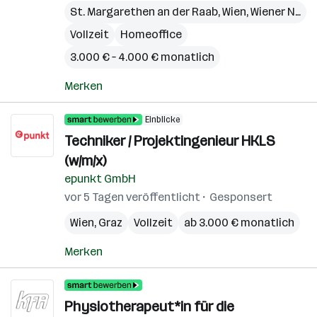
St. Margarethen an der Raab
,
Wien
,
Wiener Neudorf
Vollzeit
Homeoffice
3.000 € – 4.000 € monatlich
Merken
Einblicke
Techniker / Projektingenieur HKLS
(w/m/x)
epunkt GmbH
vor 5 Tagen veröffentlicht
Gesponsert
Wien
,
Graz
Vollzeit
ab 3.000 € monatlich
Merken
Physiotherapeut*in für die