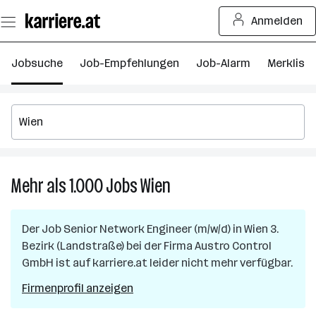
Zum
Anmelden
Seiteninhalt
springen
Jobsuche
Job-Empfehlungen
Job-Alarm
Merkliste
Mehr als 1.000
Jobs
Wien
Mehr
als
1.000
Der Job
Senior Network Engineer (m/w/d)
in
Wien 3.
Jobs
Bezirk (Landstraße)
bei der Firma
Austro Control
in
GmbH
ist auf karriere.at leider nicht mehr verfügbar.
Wien
Firmenprofil anzeigen