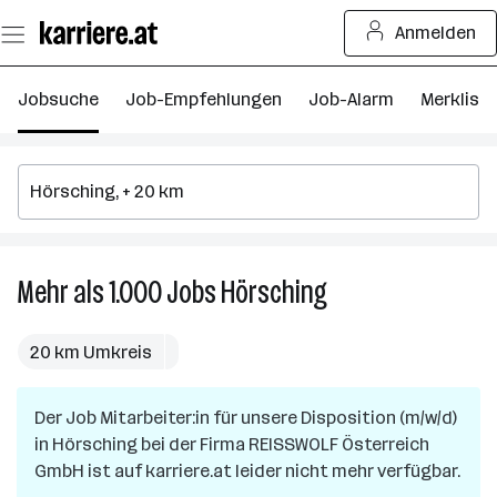
Zum
Anmelden
Seiteninhalt
springen
Jobsuche
Job-Empfehlungen
Job-Alarm
Merkliste
Mehr als 1.000
Jobs
Hörsching
Mehr
als
1.000
20 km Umkreis
Jobs
in
Der Job
Mitarbeiter:in für unsere Disposition (m/w/d)
Hörsching
in
Hörsching
bei der Firma
REISSWOLF Österreich
GmbH
ist auf karriere.at leider nicht mehr verfügbar.