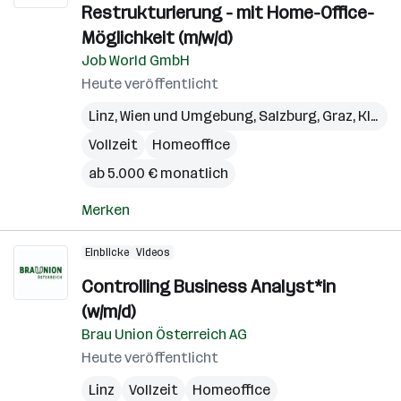
Restrukturierung - mit Home-Office-
Möglichkeit (m/w/d)
Job World GmbH
Heute veröffentlicht
Linz
,
Wien und Umgebung
,
Salzburg
,
Graz
,
Klagenfurt
Vollzeit
Homeoffice
ab 5.000 € monatlich
Merken
Einblicke
Videos
Controlling Business Analyst*in
(w/m/d)
Brau Union Österreich AG
Heute veröffentlicht
Linz
Vollzeit
Homeoffice