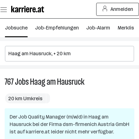
Zum
Anmelden
Seiteninhalt
springen
Jobsuche
Job-Empfehlungen
Job-Alarm
Merkliste
767
Jobs
Haag am Hausruck
767
Jobs
in
20 km Umkreis
Haag
am
Der Job
Quality Manager (m/w/d)
in
Hausruck
Haag am
Hausruck
bei der Firma
dsm-firmenich Austria GmbH
ist auf karriere.at leider nicht mehr verfügbar.