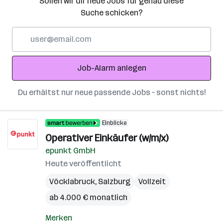
Sollen wir dir neue Jobs für genau diese
Suche schicken?
E-
Mail-
Adresse
Job-Alarm anlegen
Du erhältst nur neue passende Jobs – sonst nichts!
Einblicke
Operativer Einkäufer (w/m/x)
epunkt GmbH
Heute veröffentlicht
Vöcklabruck
,
Salzburg
Vollzeit
ab 4.000 € monatlich
Merken