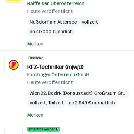
Raiffeisen Oberösterreich
Heute veröffentlicht
Nußdorf am Attersee
Vollzeit
ab 40.000 € jährlich
Merken
Einblicke
KFZ-Techniker (m/w/d)
Forstinger Österreich GmbH
Heute veröffentlicht
Wien 22. Bezirk (Donaustadt)
,
Großraum Graz
,
O
Vollzeit, Teilzeit
ab 2.949 € monatlich
Merken