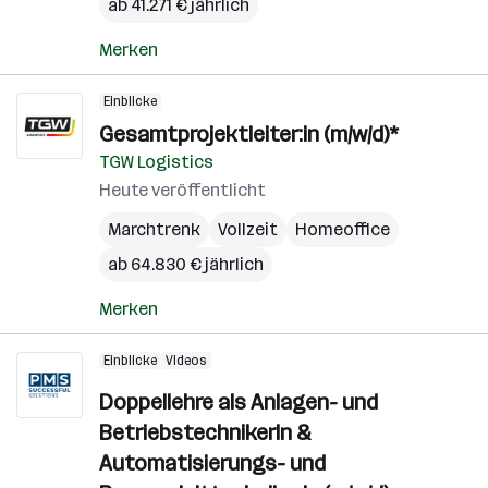
ab 41.271 € jährlich
Merken
Einblicke
Gesamtprojektleiter:in (m/w/d)*
TGW Logistics
Heute veröffentlicht
Marchtrenk
Vollzeit
Homeoffice
ab 64.830 € jährlich
Merken
Einblicke
Videos
Doppellehre als Anlagen- und
BetriebstechnikerIn &
Automatisierungs- und