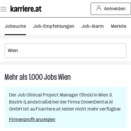
Zum
Anmelden
Seiteninhalt
springen
Jobsuche
Job-Empfehlungen
Job-Alarm
Merkliste
Mehr als 1.000
Jobs
Wien
Mehr
als
1.000
Der Job
Clinical Project Manager (f/m/x)
in
Wien 3.
Jobs
Bezirk (Landstraße)
bei der Firma
CrownDental.AI
in
GmbH
ist auf karriere.at leider nicht mehr verfügbar.
Wien
Firmenprofil anzeigen