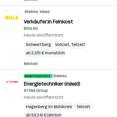
Einblicke
Videos
Verkäufer:in Feinkost
Billa AG
Heute veröffentlicht
Schwertberg
Vollzeit, Teilzeit
ab 2.251 € monatlich
Merken
Einblicke
Energietechniker (m/w/d)
STIWA Group
Heute veröffentlicht
Hagenberg im Mühlkreis
Teilzeit
ab 53.241 € jährlich