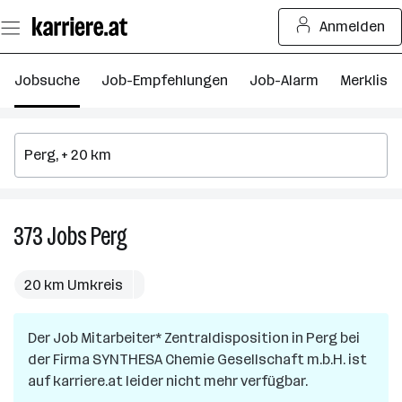
Zum
Anmelden
Seiteninhalt
springen
Jobsuche
Job-Empfehlungen
Job-Alarm
Merkliste
373
Jobs
Perg
373
Jobs
in
20 km Umkreis
Perg
Der Job
Mitarbeiter* Zentraldisposition
in
Perg
bei
der Firma
SYNTHESA Chemie Gesellschaft m.b.H.
ist
auf karriere.at leider nicht mehr verfügbar.