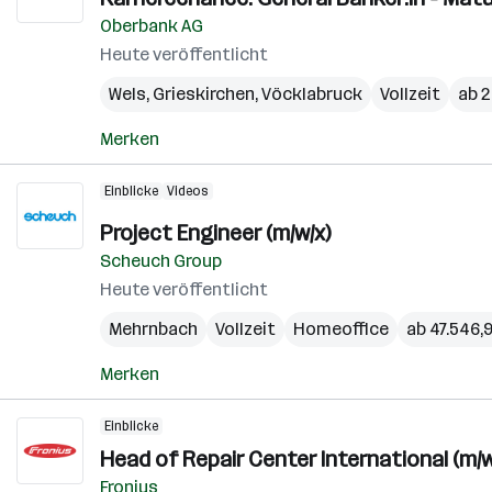
Oberbank AG
Heute veröffentlicht
Wels
,
Grieskirchen
,
Vöcklabruck
Vollzeit
ab 2
Merken
Einblicke
Videos
Project Engineer (m/w/x)
Scheuch Group
Heute veröffentlicht
Mehrnbach
Vollzeit
Homeoffice
ab 47.546,9
Merken
Einblicke
Head of Repair Center International (m/w
Fronius