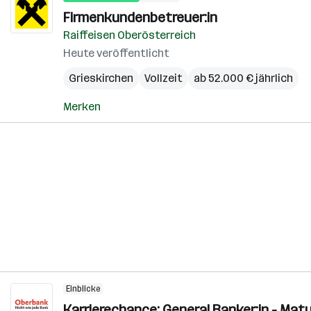
Firmenkundenbetreuer:in
Raiffeisen Oberösterreich
Heute veröffentlicht
Grieskirchen
Vollzeit
ab 52.000 € jährlich
Merken
Einblicke
Karrierechance: General Banker:in - Mat