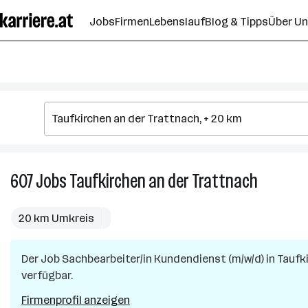
Zum
Jobs
Firmen
Lebenslauf
Blog & Tipps
Über U
Seiteninhalt
springen
607
Jobs
Taufkirchen an der Trattnach
607
Jobs
in
20 km Umkreis
Taufkirch
an
Der Job
Sachbearbeiter/in Kundendienst (m/w/d)
der
in
Taufk
verfügbar.
Trattnac
Firmenprofil anzeigen