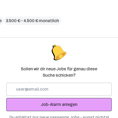
e
3.500 € – 4.500 € monatlich
Sollen wir dir neue Jobs für genau diese
Suche schicken?
E-
Mail-
Adresse
Job-Alarm anlegen
Du erhältst nur neue passende Jobs – sonst nichts!