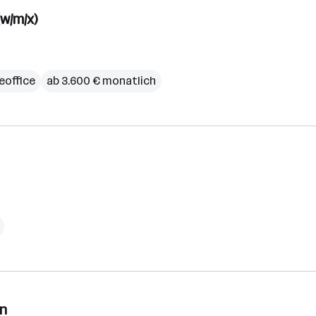
w/m/x)
office
ab 3.600 € monatlich
on