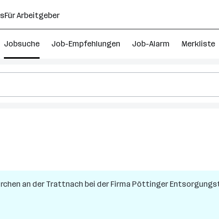
ns
Für Arbeitgeber
Jobsuche
Job-Empfehlungen
Job-Alarm
Merkliste
en
irchen an der Trattnach
bei der Firma
Pöttinger Entsorgungs
h