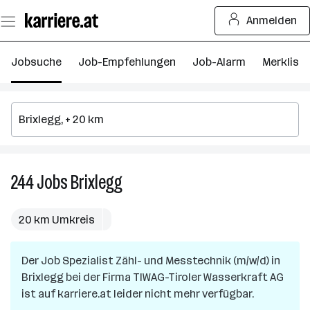
Zum
Anmelden
Seiteninhalt
springen
Jobsuche
Job-Empfehlungen
Job-Alarm
Merkliste
244
Jobs
Brixlegg
244
Jobs
in
20 km Umkreis
Brixlegg
Der Job
Spezialist Zähl- und Messtechnik (m/w/d)
in
Brixlegg
bei der Firma
TIWAG-Tiroler Wasserkraft AG
ist auf karriere.at leider nicht mehr verfügbar.