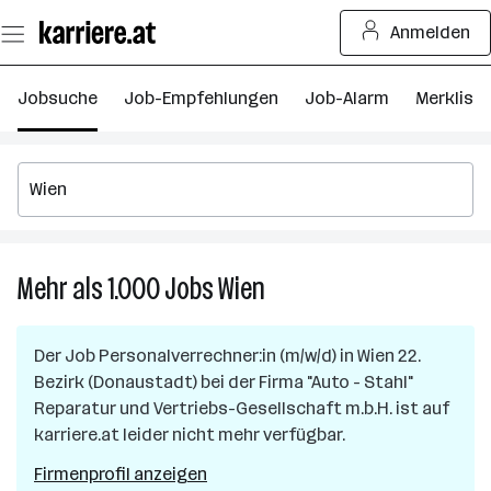
Zum
Anmelden
Seiteninhalt
springen
Jobsuche
Job-Empfehlungen
Job-Alarm
Merkliste
Mehr als 1.000
Jobs
Wien
Mehr
als
1.000
Der Job
Personalverrechner:in (m/w/d)
in
Wien 22.
Jobs
Bezirk (Donaustadt)
bei der Firma
"Auto - Stahl"
in
Reparatur und Vertriebs-Gesellschaft m.b.H.
ist auf
Wien
karriere.at leider nicht mehr verfügbar.
Firmenprofil anzeigen