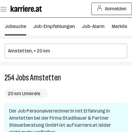
Zum
Anmelden
Seiteninhalt
springen
Jobsuche
Job-Empfehlungen
Job-Alarm
Merkliste
254
Jobs
Amstetten
254
Jobs
in
20 km Umkreis
Amstetten
Der Job
Personalverrechner:in mit Erfahrung
in
Amstetten
bei der Firma
Stadlbauer & Partner
Steuerberatung GmbH
ist auf karriere.at leider