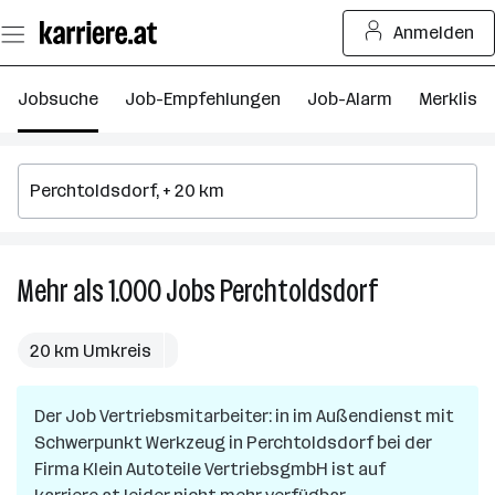
Zum
Anmelden
Seiteninhalt
springen
Jobsuche
Job-Empfehlungen
Job-Alarm
Merkliste
Mehr als 1.000
Jobs
Perchtoldsdorf
Mehr
als
1.000
20 km Umkreis
Jobs
in
Der Job
Vertriebsmitarbeiter: in im Außendienst mit
Perchtoldsdor
Schwerpunkt Werkzeug
in
Perchtoldsdorf
bei der
Firma
Klein Autoteile VertriebsgmbH
ist auf