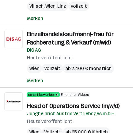
Villach
,
Wien
,
Linz
Vollzeit
Merken
Einzelhandelskaufmann/-frau für
Fachberatung & Verkauf (m/w/d)
DIS AG
Heute veröffentlicht
Wien
Vollzeit
ab 2.400 € monatlich
Merken
Einblicke
Videos
Head of Operations Service (m/w/d)
Jungheinrich Austria Vertriebsges.m.b.H.
Heute veröffentlicht
Wien
Vollzeit
ab 65.000 € jährlich