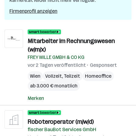
karriere.at leider nicht mehr verfügbar.
Firmenprofil anzeigen
Mitarbeiter im Rechnungswesen
(w/m/x)
FREY WILLE GMBH & CO KG
vor 2 Tagen veröffentlicht
Gesponsert
Wien
Vollzeit, Teilzeit
Homeoffice
ab 3.000 € monatlich
Merken
Roboteroperator (m/w/d)
fischer BauBot Services GmbH