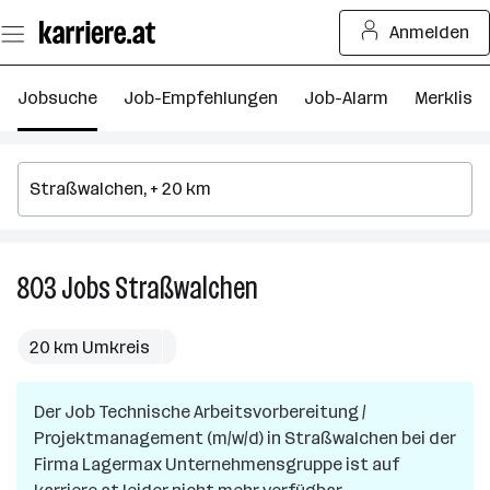
Zum
Anmelden
Seiteninhalt
springen
Jobsuche
Job-Empfehlungen
Job-Alarm
Merkliste
803
Jobs
Straßwalchen
803
Jobs
in
20 km Umkreis
Straßwalchen
Der Job
Technische Arbeitsvorbereitung /
Projektmanagement (m/w/d)
in
Straßwalchen
bei der
Firma
Lagermax Unternehmensgruppe
ist auf