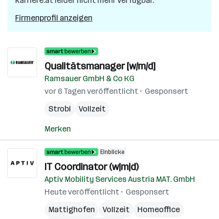
karriere.at leider nicht mehr verfügbar.
Firmenprofil anzeigen
Qualitätsmanager [w/m/d]
Ramsauer GmbH & Co KG
vor 6 Tagen veröffentlicht
Gesponsert
Strobl
Vollzeit
Merken
Einblicke
IT Coordinator (w|m|d)
Aptiv Mobility Services Austria MAT. GmbH
Heute veröffentlicht
Gesponsert
Mattighofen
Vollzeit
Homeoffice