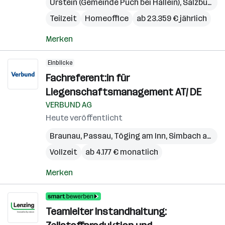
Urstein (Gemeinde Puch bei Hallein)
,
Salzburg
,
S
Teilzeit
Homeoffice
ab 23.359 € jährlich
Merken
Einblicke
Fachreferent:in für
Liegenschaftsmanagement AT/ DE
VERBUND AG
Heute veröffentlicht
Braunau
,
Passau
,
Töging am Inn
,
Simbach am Inn
Vollzeit
ab 4.177 € monatlich
Merken
Teamleiter Instandhaltung: