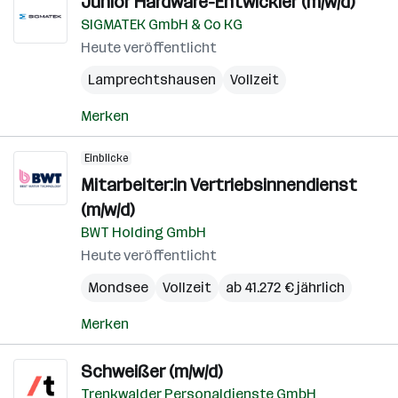
Junior Hardware-Entwickler (m/w/d)
SIGMATEK GmbH & Co KG
Heute veröffentlicht
Lamprechtshausen
Vollzeit
Merken
Einblicke
Mitarbeiter:in Vertriebsinnendienst
(m/w/d)
BWT Holding GmbH
Heute veröffentlicht
Mondsee
Vollzeit
ab 41.272 € jährlich
Merken
Schweißer (m/w/d)
Trenkwalder Personaldienste GmbH