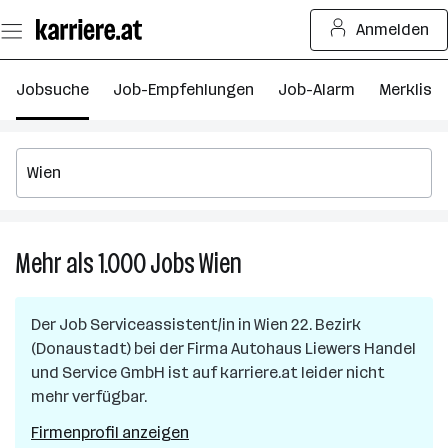
Zum
Anmelden
Seiteninhalt
springen
Jobsuche
Job-Empfehlungen
Job-Alarm
Merkliste
Mehr als 1.000
Jobs
Wien
Mehr
als
1.000
Der Job
Serviceassistent/in
in
Wien 22. Bezirk
Jobs
(Donaustadt)
bei der Firma
Autohaus Liewers Handel
in
und Service GmbH
ist auf karriere.at leider nicht
Wien
mehr verfügbar.
Firmenprofil anzeigen