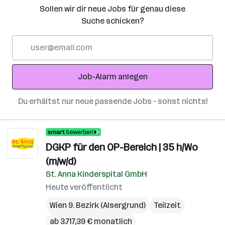
Sollen wir dir neue Jobs für genau diese
Suche schicken?
E-
Mail-
Adresse
Job-Alarm anlegen
Du erhältst nur neue passende Jobs – sonst nichts!
DGKP für den OP-Bereich | 35 h/Wo
(m/w/d)
St. Anna Kinderspital GmbH
Heute veröffentlicht
Wien 9. Bezirk (Alsergrund)
Teilzeit
ab 3.717,39 € monatlich