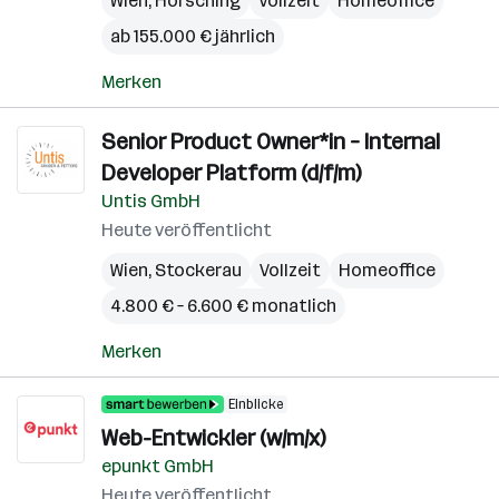
Wien
,
Hörsching
Vollzeit
Homeoffice
ab 155.000 € jährlich
Merken
Senior Product Owner*in – Internal
Developer Platform (d/f/m)
Untis GmbH
Heute veröffentlicht
Wien
,
Stockerau
Vollzeit
Homeoffice
4.800 € – 6.600 € monatlich
Merken
Einblicke
Web-Entwickler (w/m/x)
epunkt GmbH
Heute veröffentlicht