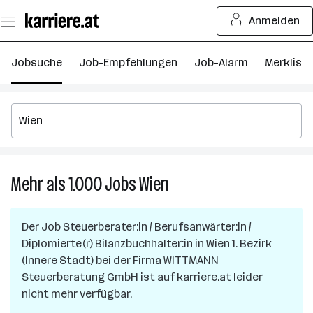
Zum
Anmelden
Seiteninhalt
springen
Jobsuche
Job-Empfehlungen
Job-Alarm
Merkliste
Mehr als 1.000
Jobs
Wien
Mehr
als
1.000
Der Job
Steuerberater:in / Berufsanwärter:in /
Jobs
Diplomierte(r) Bilanzbuchhalter:in
in
Wien 1. Bezirk
in
(Innere Stadt)
bei der Firma
WITTMANN
Wien
Steuerberatung GmbH
ist auf karriere.at leider
nicht mehr verfügbar.