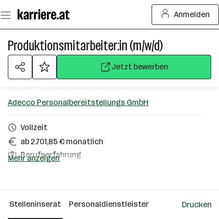
Zum
Anmelden
Seiteninhalt
springen
Produktionsmitarbeiter:in (m/w/d)
Jetzt bewerben
Adecco Personalbereitstellungs GmbH
Vollzeit
ab 2.701,85 € monatlich
Berufserfahrung
Mehr anzeigen
Eggelsberg
Über das Unternehmen
Stelleninserat
Personaldienstleister
Drucken
Wien