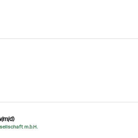
w/m/d)
ellschaft m.b.H.