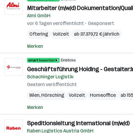
Mitarbeiter (m/w/d) Dokumentation/Qual
Almi GmbH
vor 6 Tagen veröffentlicht
Gesponsert
Oftering
Vollzeit
ab 37.379,72 € jährlich
Merken
Einblicke
Geschäftsführung Holding - Gestalter:i
Schachinger Logistik
Gestern veröffentlicht
Wien
,
Hörsching
Vollzeit
Homeoffice
ab 15
Merken
Speditionsleitung International (m/w/d)
Raben Logistics Austria GmbH