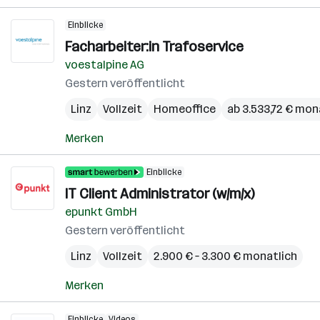
Einblicke
Facharbeiter:in Trafoservice
voestalpine AG
Gestern veröffentlicht
Linz
Vollzeit
Homeoffice
ab 3.533,72 € mon
Merken
Einblicke
IT Client Administrator (w/m/x)
epunkt GmbH
Gestern veröffentlicht
Linz
Vollzeit
2.900 € – 3.300 € monatlich
Merken
Einblicke
Videos