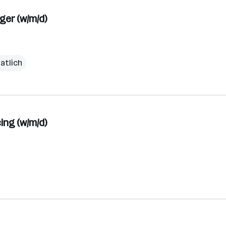
er (w/m/d)
atlich
ng (w/m/d)