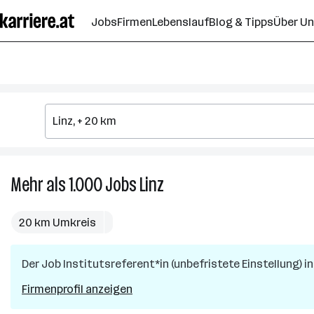
Zum
Jobs
Firmen
Lebenslauf
Blog & Tipps
Über U
Seiteninhalt
springen
Mehr als 1.000
Jobs
Linz
Mehr
als
1.000
20 km Umkreis
Jobs
in
Der Job
Institutsreferent*in (unbefristete Einstellung)
Linz
i
Firmenprofil anzeigen