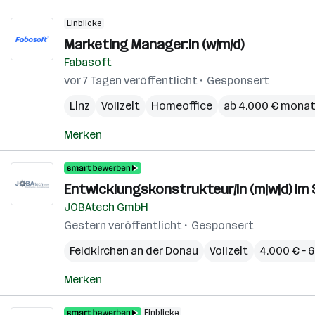
Einblicke
Marketing Manager:in (w/m/d)
Fabasoft
vor 7 Tagen veröffentlicht
Gesponsert
Linz
Vollzeit
Homeoffice
ab 4.000 € monat
Merken
Entwicklungskonstrukteur/in (m|w|d) i
JOBAtech GmbH
Gestern veröffentlicht
Gesponsert
Feldkirchen an der Donau
Vollzeit
4.000 € – 
Merken
Einblicke