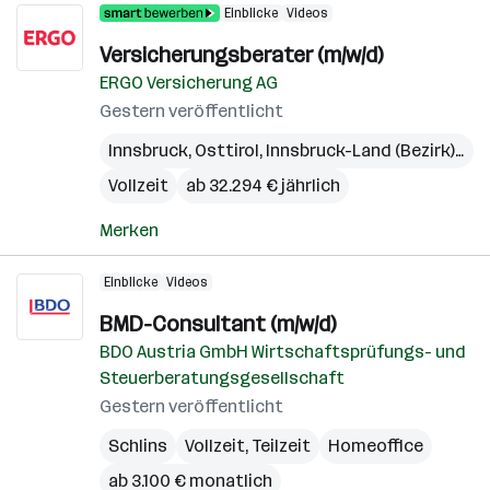
Einblicke
Videos
Versicherungsberater (m/w/d)
ERGO Versicherung AG
Gestern veröffentlicht
Innsbruck
,
Osttirol
,
Innsbruck-Land (Bezirk)
,
Lie
Vollzeit
ab 32.294 € jährlich
Merken
Einblicke
Videos
BMD-Consultant (m/w/d)
BDO Austria GmbH Wirtschaftsprüfungs- und
Steuerberatungsgesellschaft
Gestern veröffentlicht
Schlins
Vollzeit, Teilzeit
Homeoffice
ab 3.100 € monatlich