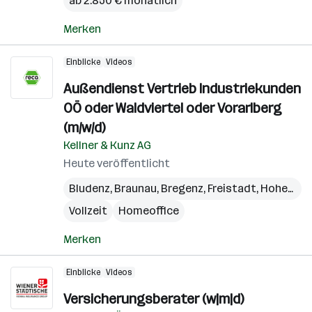
ab 2.850 € monatlich
Merken
Einblicke
Videos
Außendienst Vertrieb Industriekunden
OÖ oder Waldviertel oder Vorarlberg
(m/w/d)
Kellner & Kunz AG
Heute veröffentlicht
Bludenz
,
Braunau
,
Bregenz
,
Freistadt
,
Hohenems
Vollzeit
Homeoffice
Merken
Einblicke
Videos
Versicherungsberater (w|m|d)