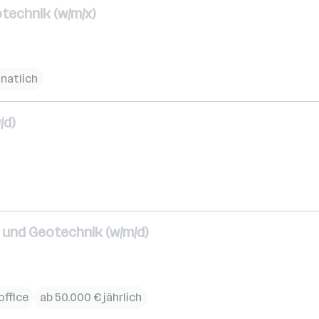
technik (w/m/x)
natlich
/d)
 und Geotechnik (w/m/d)
ffice
ab 50.000 € jährlich