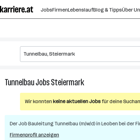
Zum
Jobs
Firmen
Lebenslauf
Blog & Tipps
Über U
Seiteninhalt
springen
Tunnelbau
Jobs
Steiermark
Tunnelbau
Jobs
in
Wir konnten
keine aktuellen Jobs
für deine Suchan
Steiermark
Der Job
Bauleitung Tunnelbau (m/w/d)
in
Leoben
bei der F
Firmenprofil anzeigen