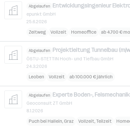
Entwicklungsingenieur Elektro
Abgelaufen
epunkt GmbH
25.6.2026
Zeltweg
Vollzeit
Homeoffice
ab 4.700 € mo
Projektleitung Tunnelbau (m/w
Abgelaufen
ÖSTU-STETTIN Hoch- und Tiefbau GmbH
24.3.2026
Leoben
Vollzeit
ab 100.000 € jährlich
Experte Boden-, Felsmechanik
Abgelaufen
Geoconsult ZT GmbH
8.1.2026
Puch bei Hallein
,
Graz
Vollzeit, Teilzeit
Homeo