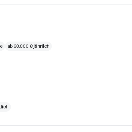
ce
ab 60.000 € jährlich
lich