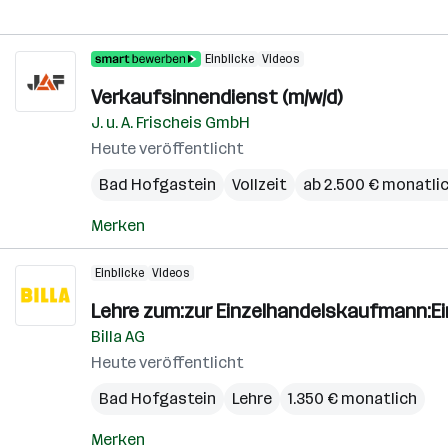
Einblicke
Videos
Verkaufsinnendienst (m/w/d)
J. u. A. Frischeis GmbH
Heute veröffentlicht
Bad Hofgastein
Vollzeit
ab 2.500 € monatli
Merken
Einblicke
Videos
Lehre zum:zur Einzelhandelskaufmann:E
Billa AG
Heute veröffentlicht
Bad Hofgastein
Lehre
1.350 € monatlich
Merken