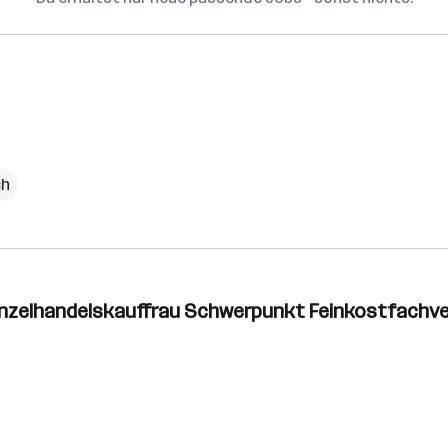
ch
inzelhandelskauffrau Schwerpunkt Feinkostfachv