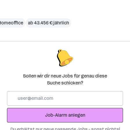
Homeoffice
ab 43.456 € jährlich
Sollen wir dir neue Jobs für genau diese
Suche schicken?
E-
Mail-
Adresse
Job-Alarm anlegen
Du erhältst nur neue passende Jobs – sonst nichts!