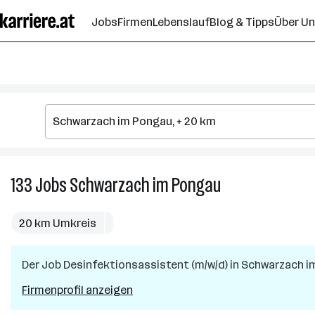
Zum
Jobs
Firmen
Lebenslauf
Blog & Tipps
Über U
Seiteninhalt
springen
133
Jobs
Schwarzach im Pongau
133
Jobs
in
20 km Umkreis
Schwarzach
im
Der Job
Desinfektionsassistent (m/w/d)
Pongau
in
Schwarzach i
Firmenprofil anzeigen