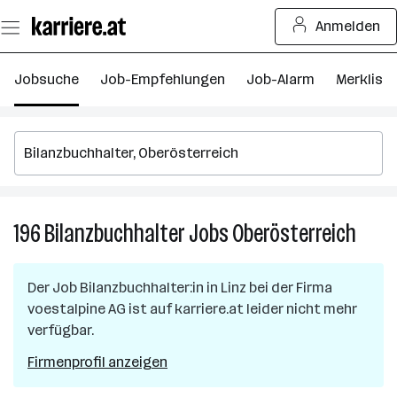
Zum
Anmelden
Seiteninhalt
springen
Jobsuche
Job-Empfehlungen
Job-Alarm
Merkliste
196
Bilanzbuchhalter
Jobs
Oberösterreich
196
Bilanz
Jobs
Der Job
Bilanzbuchhalter:in
in
Linz
bei der Firma
in
voestalpine AG
ist auf karriere.at leider nicht mehr
Oberö
verfügbar.
Firmenprofil anzeigen