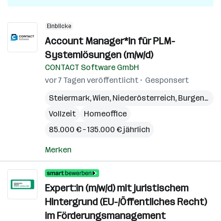
Einblicke
Account Manager*in für PLM-
Systemlösungen (m/w/d)
CONTACT Software GmbH
vor 7 Tagen veröffentlicht
Gesponsert
Steiermark
,
Wien
,
Niederösterreich
,
Burgenland
Vollzeit
Homeoffice
85.000 € – 135.000 € jährlich
Merken
Expert:in (m/w/d) mit juristischem
Hintergrund (EU-/Öffentliches Recht)
im Förderungsmanagement