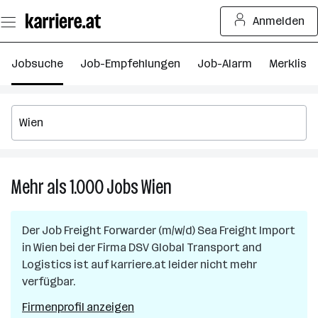
Zum
Anmelden
Seiteninhalt
springen
Jobsuche
Job-Empfehlungen
Job-Alarm
Merkliste
Mehr als 1.000
Jobs
Wien
Mehr
als
1.000
Der Job
Freight Forwarder (m/w/d) Sea Freight Import
Jobs
in
Wien
bei der Firma
DSV Global Transport and
in
Logistics
ist auf karriere.at leider nicht mehr
Wien
verfügbar.
Firmenprofil anzeigen