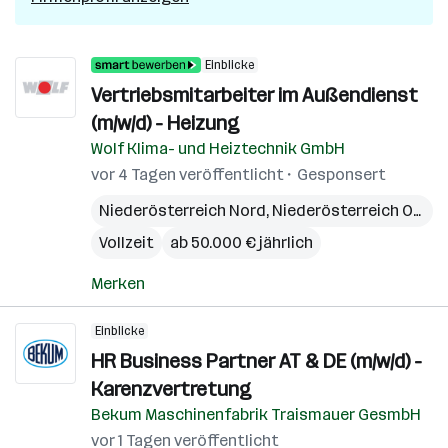
Einblicke
Vertriebsmitarbeiter im Außendienst
(m/w/d) - Heizung
Wolf Klima- und Heiztechnik GmbH
vor 4 Tagen veröffentlicht
Gesponsert
Niederösterreich Nord
,
Niederösterreich Ost
,
N
Vollzeit
ab 50.000 € jährlich
Merken
Einblicke
HR Business Partner AT & DE (m/w/d) -
Karenzvertretung
Bekum Maschinenfabrik Traismauer GesmbH
vor 1 Tagen veröffentlicht