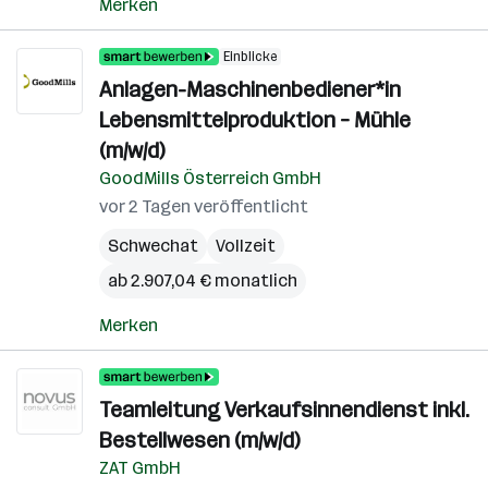
Merken
Einblicke
Anlagen-Maschinenbediener*in
Lebensmittelproduktion – Mühle
(m/w/d)
GoodMills Österreich GmbH
vor 2 Tagen veröffentlicht
Schwechat
Vollzeit
ab 2.907,04 € monatlich
Merken
Teamleitung Verkaufsinnendienst inkl.
Bestellwesen (m/w/d)
ZAT GmbH