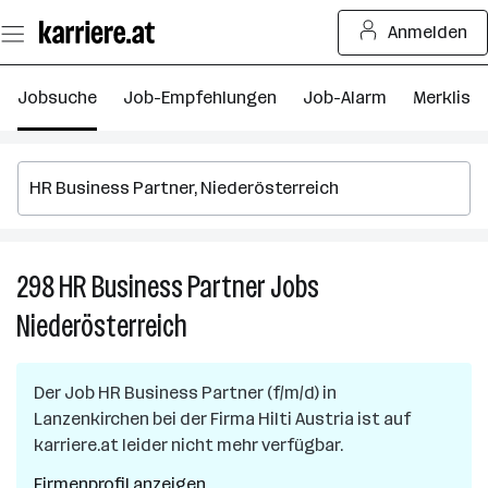
Zum
Anmelden
Seiteninhalt
springen
Jobsuche
Job-Empfehlungen
Job-Alarm
Merkliste
298
HR Business Partner
Jobs
2
H
Niederösterreich
B
P
J
Der Job
HR Business Partner (f/m/d)
in
in
Lanzenkirchen
bei der Firma
Hilti Austria
ist auf
Ni
karriere.at leider nicht mehr verfügbar.
Firmenprofil anzeigen