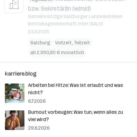
bzw. Sekretär/in (w/m/d)
Gemeinnützige Salzburger Landeskliniken
Betriebsgesellschaft mbH (SALK)
23.9.2025
Salzburg
Vollzeit, Teilzeit
ab 2.950,90 € monatlich
karriere.blog
Arbeiten bei Hitze: Was ist erlaubt und was
nicht?
6.7.2026
Burnout vorbeugen: Was tun, wenn alles zu
viel wird?
29.6.2026