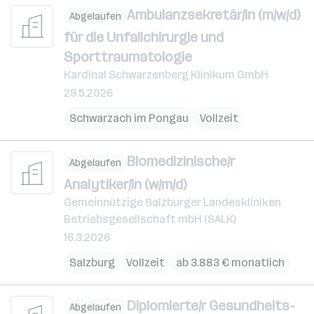
Ambulanzsekretär/in (m/w/d)
Abgelaufen
für die Unfallchirurgie und
Sporttraumatologie
Kardinal Schwarzenberg Klinikum GmbH
29.5.2026
Schwarzach im Pongau
Vollzeit
Biomedizinische/r
Abgelaufen
Analytiker/in (w/m/d)
Gemeinnützige Salzburger Landeskliniken
Betriebsgesellschaft mbH (SALK)
16.3.2026
Salzburg
Vollzeit
ab 3.883 € monatlich
Diplomierte/r Gesundheits-
Abgelaufen