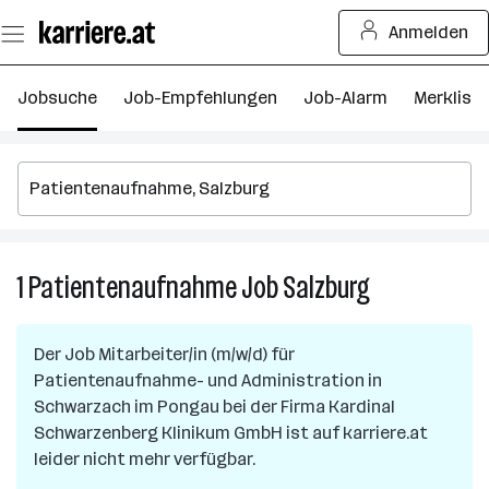
Zum
Anmelden
Seiteninhalt
springen
Jobsuche
Job-Empfehlungen
Job-Alarm
Merkliste
1
Patientenaufnahme
Job
Salzburg
1
Patientenauf
Job
Der Job
Mitarbeiter/in (m/w/d) für
in
Patientenaufnahme- und Administration
in
Salzburg
Schwarzach im Pongau
bei der Firma
Kardinal
Schwarzenberg Klinikum GmbH
ist auf karriere.at
leider nicht mehr verfügbar.