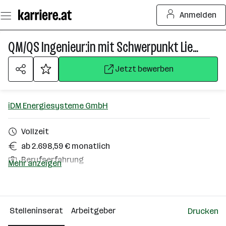
Zum
Anmelden
Seiteninhalt
springen
QM/QS Ingenieur:in mit Schwerpunkt Lieferantenaudits und Reklamationsbearbeitung (m/w/d)
Jetzt bewerben
iDM Energiesysteme GmbH
Vollzeit
ab 2.698,59 € monatlich
Berufserfahrung
Mehr anzeigen
Matrei in Osttirol, Osttirol
Über das Unternehmen
Stelleninserat
Arbeitgeber
Drucken
501 - 2500 Mitarbeiter*innen