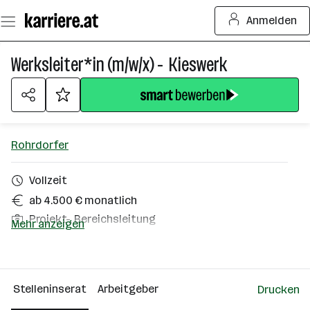
Zum
Anmelden
Seiteninhalt
springen
Werksleiter*in (m/w/x) - Kieswerk
Rohrdorfer
Vollzeit
ab 4.500 € monatlich
Projekt-, Bereichsleitung
Mehr anzeigen
Markgrafneusiedl
Über das Unternehmen
Stelleninserat
Arbeitgeber
Drucken
501 - 2500 Mitarbeiter*innen