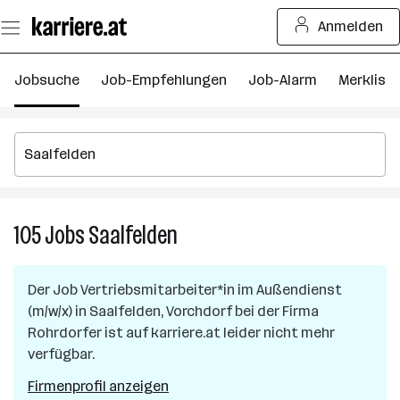
Zum
Anmelden
Seiteninhalt
springen
Jobsuche
Job-Empfehlungen
Job-Alarm
Merkliste
105
Jobs
Saalfelden
105
Jobs
in
Der Job
Vertriebsmitarbeiter*in im Außendienst
Saalfelden
(m/w/x)
in
Saalfelden, Vorchdorf
bei der Firma
Rohrdorfer
ist auf karriere.at leider nicht mehr
verfügbar.
Firmenprofil anzeigen