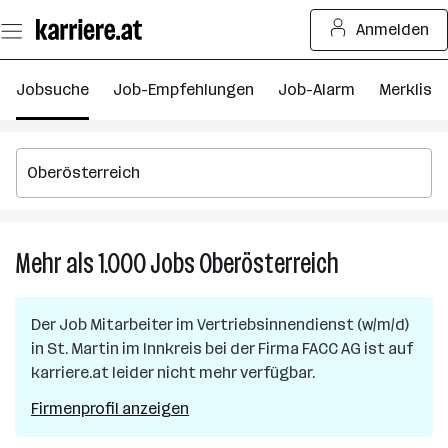
Zum
Anmelden
Seiteninhalt
springen
Jobsuche
Job-Empfehlungen
Job-Alarm
Merkliste
Mehr als 1.000
Jobs
Oberösterreich
Mehr
als
1.000
Der Job
Mitarbeiter im Vertriebsinnendienst (w/m/d)
Jobs
in
St. Martin im Innkreis
bei der Firma
FACC AG
ist auf
in
karriere.at leider nicht mehr verfügbar.
Oberösterreic
Firmenprofil anzeigen