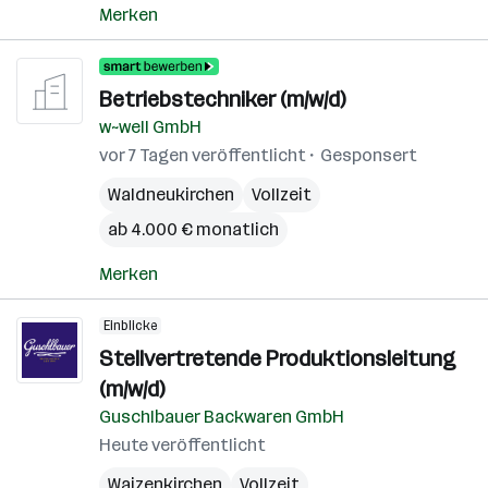
Merken
Betriebstechniker (m/w/d)
w~well GmbH
vor 7 Tagen veröffentlicht
Gesponsert
Waldneukirchen
Vollzeit
ab 4.000 € monatlich
Merken
Einblicke
Stellvertretende Produktionsleitung
(m/w/d)
Guschlbauer Backwaren GmbH
Heute veröffentlicht
Waizenkirchen
Vollzeit