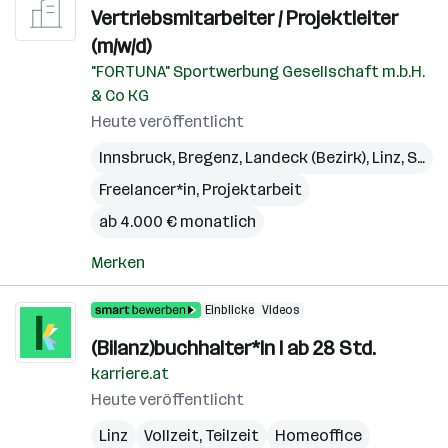
Vertriebsmitarbeiter / Projektleiter
(m/w/d)
"FORTUNA" Sportwerbung Gesellschaft m.b.H.
& Co KG
Heute veröffentlicht
Innsbruck
,
Bregenz
,
Landeck (Bezirk)
,
Linz
,
St. Pölten
Freelancer*in, Projektarbeit
ab 4.000 € monatlich
Merken
Einblicke
Videos
(Bilanz)buchhalter*In I ab 28 Std.
karriere.at
Heute veröffentlicht
Linz
Vollzeit, Teilzeit
Homeoffice