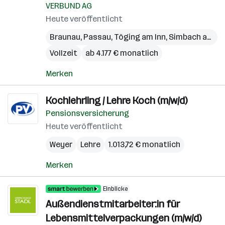
VERBUND AG
Heute veröffentlicht
Braunau
,
Passau
,
Töging am Inn
,
Simbach am Inn
Vollzeit
ab 4.177 € monatlich
Merken
Kochlehrling / Lehre Koch (m/w/d)
Pensionsversicherung
Heute veröffentlicht
Weyer
Lehre
1.013,72 € monatlich
Merken
Einblicke
Außendienstmitarbeiter:in für
Lebensmittelverpackungen (m/w/d)