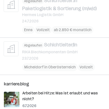
Schichtleiter:in
Abgelaufen
Paketlogistik & Sortierung (m/w/d)
Hermes Logistik GmbH
24.7.2026
Enns
Vollzeit
ab 2.850 € monatlich
Schichtleiter/in
Abgelaufen
RIKA Blechkomponenten GmbH
23.7.2026
Micheldorf in Oberösterreich
Vollzeit
karriere.blog
Arbeiten bei Hitze: Was ist erlaubt und was
nicht?
6.7.2026