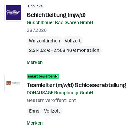
Einblicke
Schichtleitung (m/w/d)
Guschlbauer Backwaren GmbH
28.7.2026
Waizenkirchen
Vollzeit
2.314,62 € – 2.568,46 € monatlich
Merken
Teamleiter (m/w/d) Schlosserabteilung
DONAUSÄGE Rumplmayr GmbH
Gestern veröffentlicht
Enns
Vollzeit
Merken