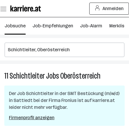
Zum
Anmelden
Seiteninhalt
springen
Jobsuche
Job-Empfehlungen
Job-Alarm
Merkliste
11
Schichtleiter
Jobs
Oberösterreich
11
Schichtleiter
Jobs
Der Job
Schichtleiter in der SMT Bestückung (m/w/d)
in
in
Sattledt
bei der Firma
Fronius
ist auf karriere.at
Oberösterrei
leider nicht mehr verfügbar.
Firmenprofil anzeigen