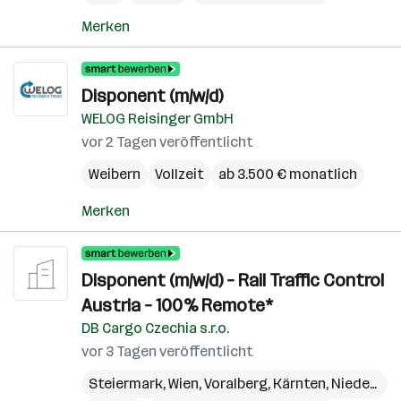
Merken
Disponent (m/w/d)
WELOG Reisinger GmbH
vor 2 Tagen veröffentlicht
Weibern
Vollzeit
ab 3.500 € monatlich
Merken
Disponent (m/w/d) – Rail Traffic Control
Austria – 100% Remote*
DB Cargo Czechia s.r.o.
vor 3 Tagen veröffentlicht
Steiermark
,
Wien
,
Voralberg
,
Kärnten
,
Niederösterreich