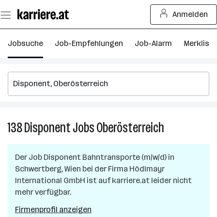
Zum
Anmelden
Seiteninhalt
springen
Jobsuche
Job-Empfehlungen
Job-Alarm
Merkliste
138
Disponent
Jobs
Oberösterreich
138
Disponent
Jobs
Der Job
Disponent Bahntransporte (m/w/d)
in
in
Schwertberg, Wien
bei der Firma
Hödlmayr
Oberösterreic
International GmbH
ist auf karriere.at leider nicht
mehr verfügbar.
Firmenprofil anzeigen