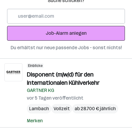
Suche schicken?
E-
Mail-
Adresse
Job-Alarm anlegen
Du erhältst nur neue passende Jobs – sonst nichts!
Einblicke
Disponent (m/w/d) für den
internationalen Kühlverkehr
GARTNER KG
vor 5 Tagen veröffentlicht
Lambach
Vollzeit
ab 28.700 € jährlich
Merken