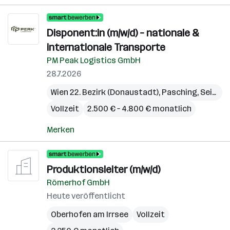
Disponent:in (m/w/d) – nationale &
internationale Transporte
PM Peak Logistics GmbH
28.7.2026
Wien 22. Bezirk (Donaustadt)
,
Pasching
,
Seiersberg-Pirka
Vollzeit
2.500 € – 4.800 € monatlich
Merken
Produktionsleiter (m/w/d)
Römerhof GmbH
Heute veröffentlicht
Oberhofen am Irrsee
Vollzeit