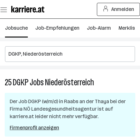
Zum
Anmelden
Seiteninhalt
springen
Jobsuche
Job-Empfehlungen
Job-Alarm
Merkliste
25
DGKP
Jobs
Niederösterreich
25
DGKP
Jobs
Der Job
DGKP (w/m/d)
in
Raabs an der Thaya
bei der
in
Firma
NÖ Landesgesundheitsagentur
ist auf
Niederösterreich
karriere.at leider nicht mehr verfügbar.
Firmenprofil anzeigen