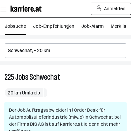
Zum
Anmelden
Seiteninhalt
springen
Jobsuche
Job-Empfehlungen
Job-Alarm
Merkliste
225
Jobs
Schwechat
225
Jobs
in
20 km Umkreis
Schwechat
Der Job
Auftragsabwickler:in / Order Desk für
Automobilzulieferindustrie (m/w/d)
in
Schwechat
bei
der Firma
DIS AG
ist auf karriere.at leider nicht mehr