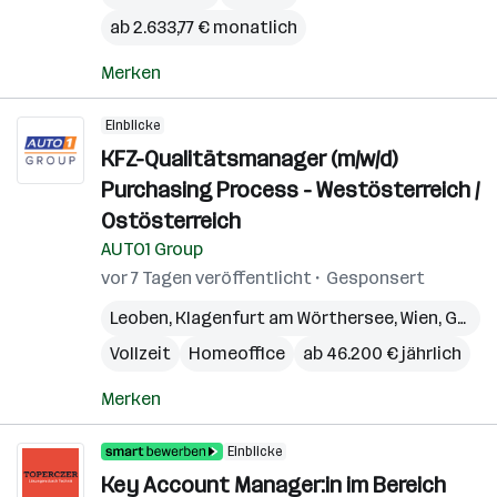
ab 2.633,77 € monatlich
Merken
Einblicke
KFZ-Qualitätsmanager (m/w/d)
Purchasing Process - Westösterreich /
Ostösterreich
AUTO1 Group
vor 7 Tagen veröffentlicht
Gesponsert
Leoben
,
Klagenfurt am Wörthersee
,
Wien
,
Graz
,
Vollzeit
Homeoffice
ab 46.200 € jährlich
Merken
Einblicke
Key Account Manager:in im Bereich