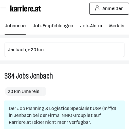
Zum
Anmelden
Seiteninhalt
springen
Jobsuche
Job-Empfehlungen
Job-Alarm
Merkliste
384
Jobs
Jenbach
384
Jobs
in
20 km Umkreis
Jenbach
Der Job
Planning & Logistics Specialist USA (m/f/d)
in
Jenbach
bei der Firma
INNIO Group
ist auf
karriere.at leider nicht mehr verfügbar.