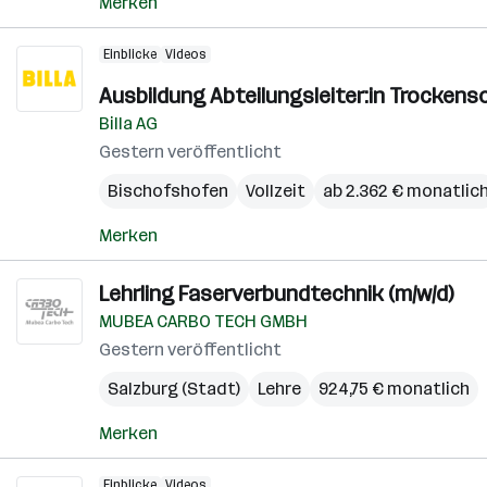
Merken
Einblicke
Videos
Ausbildung Abteilungsleiter:in Trockens
Billa AG
Gestern veröffentlicht
Bischofshofen
Vollzeit
ab 2.362 € monatlic
Merken
Lehrling Faserverbundtechnik (m/w/d)
MUBEA CARBO TECH GMBH
Gestern veröffentlicht
Salzburg (Stadt)
Lehre
924,75 € monatlich
Merken
Einblicke
Videos