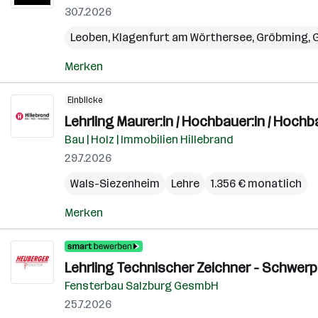
30.7.2026
Leoben
,
Klagenfurt am Wörthersee
,
Gröbming
,
Merken
Einblicke
Lehrling Maurer:in / Hochbauer:in / Hochba
Bau | Holz | Immobilien Hillebrand
29.7.2026
Wals-Siezenheim
Lehre
1.356 € monatlich
Merken
Lehrling Technischer Zeichner - Schwerp
Fensterbau Salzburg GesmbH
25.7.2026