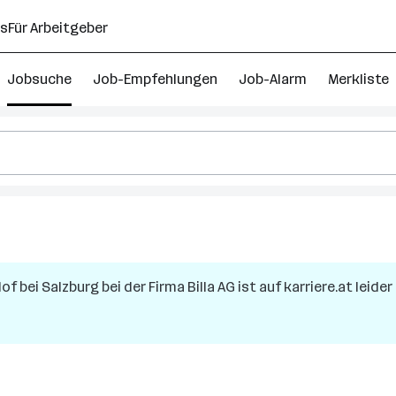
ns
Für Arbeitgeber
Jobsuche
Job-Empfehlungen
Job-Alarm
Merkliste
of bei Salzburg
bei der Firma
Billa AG
ist auf karriere.at leide
ung
g