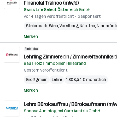
Financial Trainee (m/w/d)
Swiss Life Select Österreich GmbH
vor 4 Tagen veröffentlicht
Gesponsert
Steiermark
,
Wien
,
Voralberg
,
Kärnten
,
Niederöst
Merken
Einblicke
Lehrling Zimmerer:in / Zimmereitechniker:i
Bau | Holz | Immobilien Hillebrand
Gestern veröffentlicht
Großgmain
Lehre
1.308,54 € monatlich
Merken
Lehre Bürokauffrau / Bürokaufmann (m/w
Sonova Audiological Care Austria GmbH