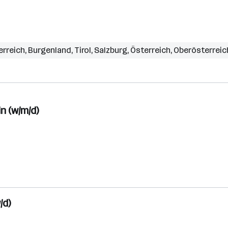
erreich
,
Burgenland
,
Tirol
,
Salzburg
,
Österreich
,
Oberösterreic
n (w/m/d)
/d)