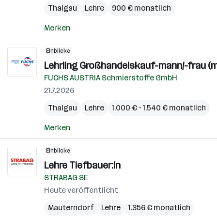
Thalgau
Lehre
900 € monatlich
Merken
Einblicke
Lehrling Großhandelskauf-mann/-frau (m
FUCHS AUSTRIA Schmierstoffe GmbH
21.7.2026
Thalgau
Lehre
1.000 € – 1.540 € monatlich
Merken
Einblicke
Lehre Tiefbauer:in
STRABAG SE
Heute veröffentlicht
Mauterndorf
Lehre
1.356 € monatlich