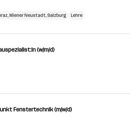
Graz
,
Wiener Neustadt
,
Salzburg
Lehre
uspezialist:in (w/m/d)
unkt Fenstertechnik (m/w/d)