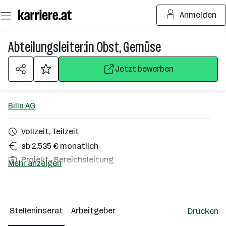
Zum
Anmelden
Seiteninhalt
springen
Abteilungsleiter:in Obst, Gemüse
Jetzt bewerben
Billa AG
Vollzeit, Teilzeit
ab 2.535 € monatlich
Projekt-, Bereichsleitung
Mehr anzeigen
Hof bei Salzburg
Über das Unternehmen
Stelleninserat
Arbeitgeber
Drucken
10000+ Mitarbeiter*innen