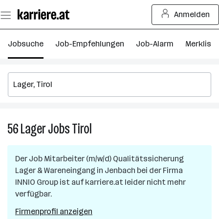
Zum
Anmelden
Seiteninhalt
springen
Jobsuche
Job-Empfehlungen
Job-Alarm
Merkliste
56
Lager
Jobs
Tirol
56
Lager
Jobs
Der Job
Mitarbeiter (m/w/d) Qualitätssicherung
in
Lager & Wareneingang
in
Jenbach
bei der Firma
Tirol
INNIO Group
ist auf karriere.at leider nicht mehr
verfügbar.
Firmenprofil anzeigen