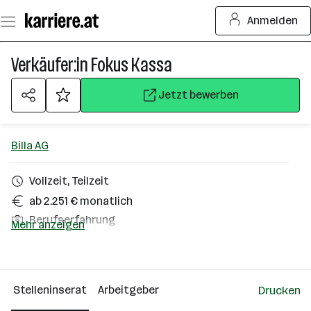
Zum
Anmelden
Seiteninhalt
springen
Verkäufer:in Fokus Kassa
Jetzt bewerben
Billa AG
Vollzeit, Teilzeit
ab 2.251 € monatlich
Berufserfahrung
Mehr anzeigen
Zell am See
Über das Unternehmen
Stelleninserat
Arbeitgeber
Drucken
10000+ Mitarbeiter*innen