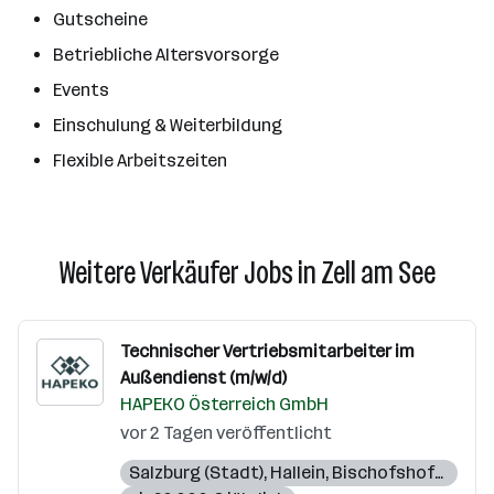
Gutscheine
Betriebliche Altersvorsorge
Events
Einschulung & Weiterbildung
Flexible Arbeitszeiten
Weitere Verkäufer Jobs in Zell am See
Technischer Vertriebsmitarbeiter im
Außendienst (m/w/d)
HAPEKO Österreich GmbH
vor 2 Tagen veröffentlicht
Salzburg (Stadt)
,
Hallein
,
Bischofshofen
,
See