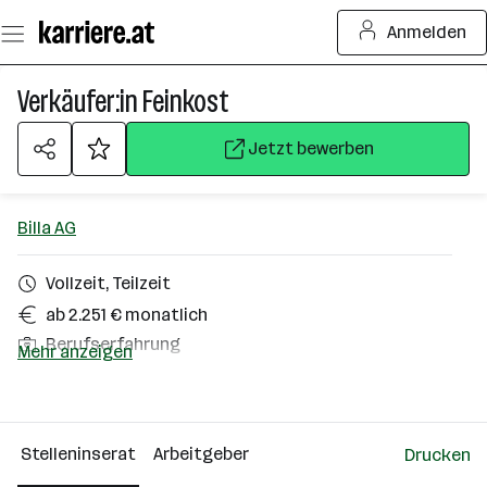
Zum
Anmelden
Seiteninhalt
springen
Verkäufer:in Feinkost
Jetzt bewerben
Billa AG
Vollzeit, Teilzeit
ab 2.251 € monatlich
Berufserfahrung
Mehr anzeigen
Zell am See
Über das Unternehmen
Stelleninserat
Arbeitgeber
Drucken
10000+ Mitarbeiter*innen