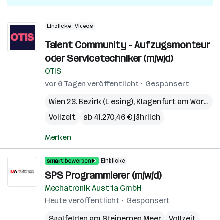
Einblicke
Videos
Talent Community - Aufzugsmonteur
oder Servicetechniker (m/w/d)
OTIS
vor 6 Tagen veröffentlicht
Gesponsert
Wien 23. Bezirk (Liesing)
,
Klagenfurt am Wörthersee
Vollzeit
ab 41.270,46 € jährlich
Merken
Einblicke
SPS Programmierer (m/w/d)
Mechatronik Austria GmbH
Heute veröffentlicht
Gesponsert
Saalfelden am Steinernen Meer
Vollzeit