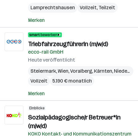
Lamprechtshausen
Vollzeit, Teilzeit
Merken
TriebfahrzeugführerIn (m/w/d)
ecco-rail GmbH
Heute veröffentlicht
Steiermark
,
Wien
,
Voralberg
,
Kärnten
,
Niederösterreich
Vollzeit
5.190 € monatlich
Merken
Einblicke
Sozialpädagogische/r Betreuer*in
(m/w/d)
KOKO Kontakt- und Kommunikationszentrum