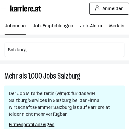
Zum
Anmelden
Seiteninhalt
springen
Jobsuche
Job-Empfehlungen
Job-Alarm
Merkliste
Mehr als 1.000
Jobs
Salzburg
Mehr
als
1.000
Der Job
Mitarbeiter:in (w/m/d) für das WIFI
Jobs
Salzburg/Services
in
Salzburg
bei der Firma
in
Wirtschaftskammer Salzburg
ist auf karriere.at
Salzburg
leider nicht mehr verfügbar.
Firmenprofil anzeigen