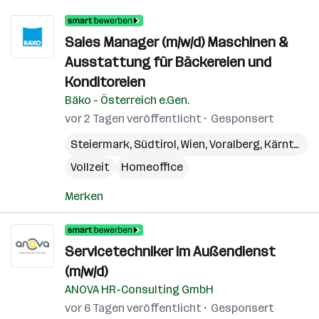
Sales Manager (m/w/d) Maschinen &
Ausstattung für Bäckereien und
Konditoreien
Bäko - Österreich e.Gen.
vor 2 Tagen veröffentlicht
Gesponsert
Steiermark
,
Südtirol
,
Wien
,
Voralberg
,
Kärnten
,
N
Vollzeit
Homeoffice
Merken
Servicetechniker im Außendienst
(m/w/d)
ANOVA HR-Consulting GmbH
vor 6 Tagen veröffentlicht
Gesponsert