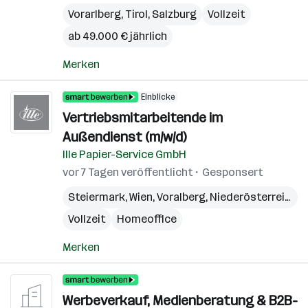
Vorarlberg
,
Tirol
,
Salzburg
Vollzeit
ab 49.000 € jährlich
Merken
Einblicke
Vertriebsmitarbeitende im
Außendienst (m/w/d)
Ille Papier-Service GmbH
vor 7 Tagen veröffentlicht
Gesponsert
Steiermark
,
Wien
,
Voralberg
,
Niederösterreich
,
B
Vollzeit
Homeoffice
Merken
Werbeverkauf, Medienberatung & B2B-