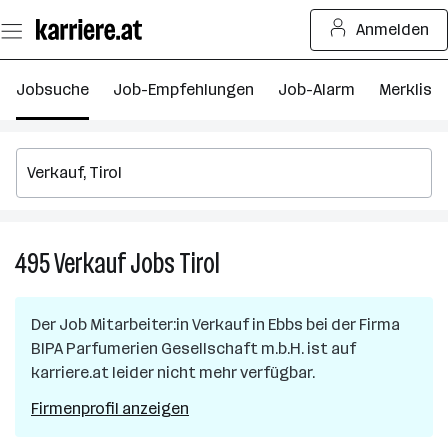
Zum
Anmelden
Seiteninhalt
springen
Jobsuche
Job-Empfehlungen
Job-Alarm
Merkliste
495
Verkauf
Jobs
Tirol
495
Verkauf
Jobs
Der Job
Mitarbeiter:in Verkauf
in
Ebbs
bei der Firma
in
BIPA Parfumerien Gesellschaft m.b.H.
ist auf
Tirol
karriere.at leider nicht mehr verfügbar.
Firmenprofil anzeigen