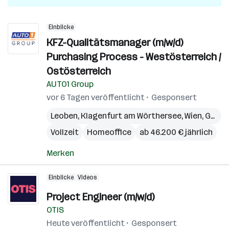
Einblicke
KFZ-Qualitätsmanager (m/w/d)
Purchasing Process - Westösterreich /
Ostösterreich
AUTO1 Group
vor 6 Tagen veröffentlicht
Gesponsert
Leoben
,
Klagenfurt am Wörthersee
,
Wien
,
Graz
,
Vollzeit
Homeoffice
ab 46.200 € jährlich
Merken
Einblicke
Videos
Project Engineer (m/w/d)
OTIS
Heute veröffentlicht
Gesponsert