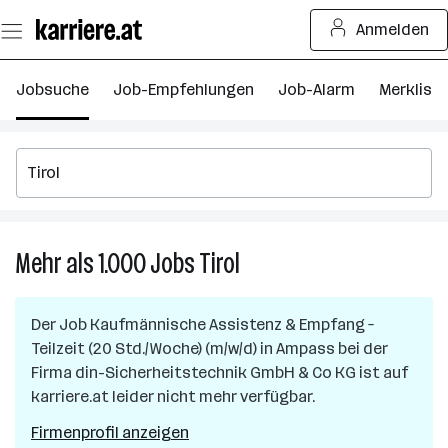
Zum
Anmelden
Seiteninhalt
springen
Jobsuche
Job-Empfehlungen
Job-Alarm
Merkliste
Mehr als 1.000
Jobs
Tirol
Mehr
als
1.000
Der Job
Kaufmännische Assistenz & Empfang –
Jobs
Teilzeit (20 Std./Woche) (m/w/d)
in
Ampass
bei der
in
Firma
din-Sicherheitstechnik GmbH & Co KG
ist auf
Tirol
karriere.at leider nicht mehr verfügbar.
Firmenprofil anzeigen