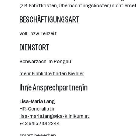
(z.B. Fahrtkosten, Übernachtungskosten) nicht erse
BESCHÄFTIGUNGSART
Voll- bzw. Teilzeit
DIENSTORT
Schwarzach im Pongau
mehr Einblicke finden Sie hier
Ihr/e Ansprechpartner/in
Lisa-Maria Lang
HR-Generalistin
lisa-maria.lang@ks-klinikum.at
+43 6415 7101 2244
smart bewerben