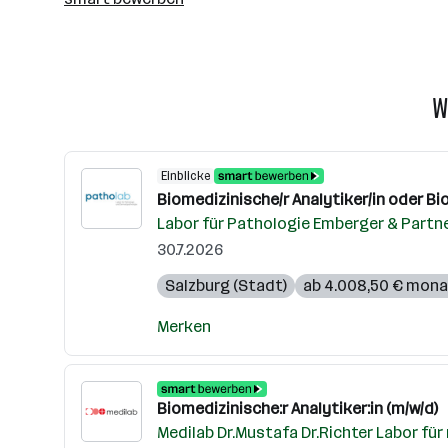
W
Einblicke
Biomedizinische/r Analytiker/in oder Bio
Labor für Pathologie Emberger & Part
30.7.2026
Salzburg (Stadt)
ab 4.008,50 € mona
Merken
Biomedizinische:r Analytiker:in (m/w/d)
Medilab Dr.Mustafa Dr.Richter Labor f