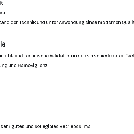
it
ise
m Stand der Technik und unter Anwendung eines modernen Q
ie
lytik und technische Validation in den verschiedensten Fac
ung und Hämovigilanz
n sehr gutes und kollegiales Betriebsklima