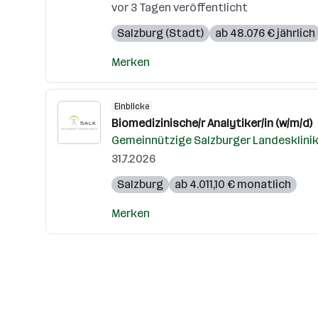
vor 3 Tagen veröffentlicht
Salzburg (Stadt)
ab 48.076 € jährlich
Merken
Einblicke
Biomedizinische/r Analytiker/in (w/m/d)
Gemeinnützige Salzburger Landesklini
31.7.2026
Salzburg
ab 4.011,10 € monatlich
Merken