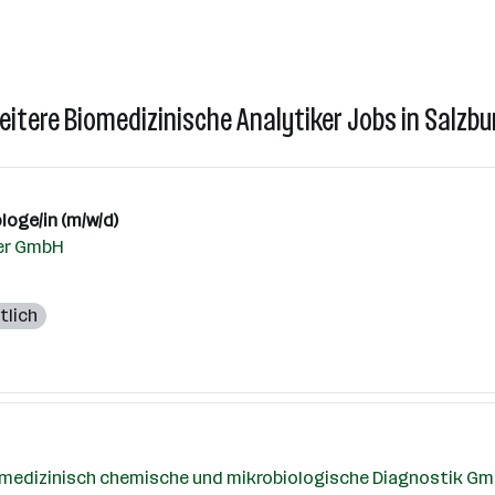
eitere Biomedizinische Analytiker Jobs in Salzbu
loge/in (m/w/d)
ner GmbH
tlich
ür medizinisch chemische und mikrobiologische Diagnostik G