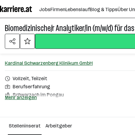
Zum
Jobs
Firmen
Lebenslauf
Blog & Tipps
Über U
Seiteninhalt
springen
Biomedizinische/r Analytiker/in (m/w/d) für das
Kardinal Schwarzenberg Klinikum GmbH
Vollzeit, Teilzeit
Berufserfahrung
Schwarzach im Pongau
Mehr anzeigen
Über das Unternehmen
501+ Mitarbeiter*innen
Stelleninserat
Arbeitgeber
Schwarzach im Pongau