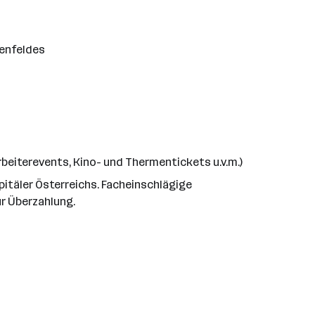
benfeldes
rbeiterevents, Kino- und Thermentickets u.v.m.)
itäler Österreichs. Facheinschlägige
ur Überzahlung.