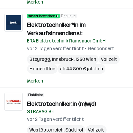
Merken
Einblicke
Elektrotechniker*in im
Verkaufsinnendienst
ERA Elektrotechnik Ramsauer GmbH
vor 2 Tagen veröffentlicht
Gesponsert
Steyregg
,
Innsbruck
,
1230 Wien
Vollzeit
Homeoffice
ab 44.800 € jährlich
Merken
Einblicke
Elektrotechniker:in (m/w/d)
STRABAG SE
vor 2 Tagen veröffentlicht
Westösterreich
,
Südtirol
Vollzeit